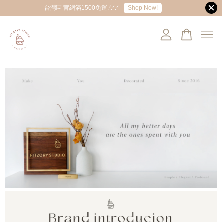
Shop Now!
台灣區 官網滿1500免運.ᐟ.ᐟ.ᐟ
您的購物車目前還是空的。
繼續購物