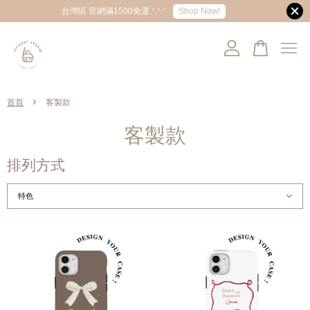
Shop Now!
台灣區 官網滿1500免運.ᐟ.ᐟ.ᐟ
您的購物車目前還是空的。
›
首頁
客製款
繼續購物
客製款
排列方式