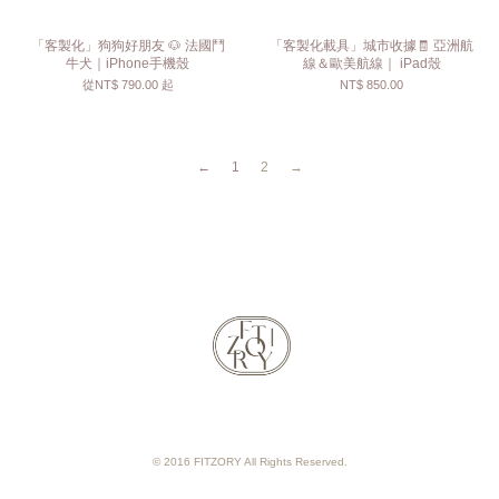
「客製化」狗狗好朋友 🐶 法國鬥
「客製化載具」城市收據🧾 亞洲航
牛犬｜iPhone手機殼
線＆歐美航線｜ iPad殼
從
NT$ 790.00
起
NT$ 850.00
←
1
2
→
© 2016 FITZORY All Rights Reserved.