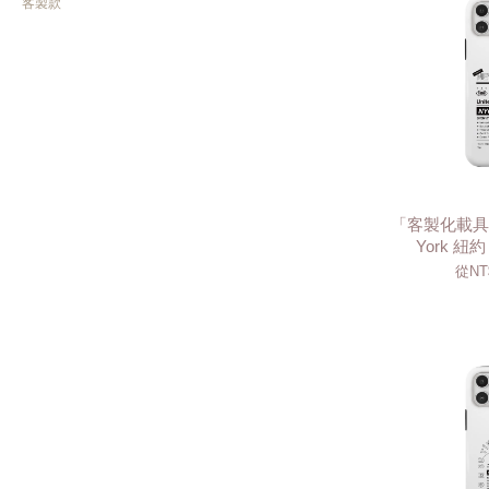
客製款
「客製化載具」
York 紐
從
NT