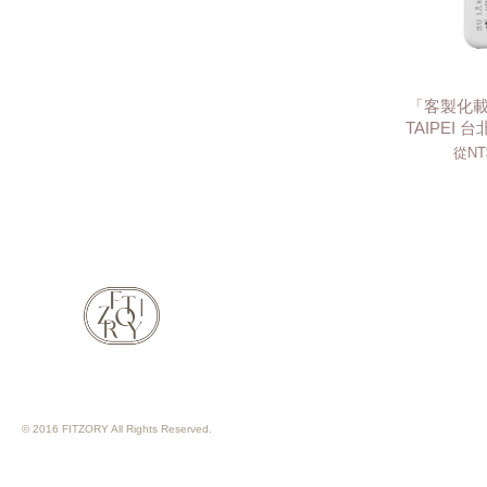
「客製化載
TAIPEI 
從
NT
© 2016 FITZORY All Rights Reserved.