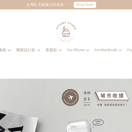
Shop Now!
台灣區 官網滿1500免運.ᐟ.ᐟ.ᐟ
風格
獨家設計款
客製款
For iPhone
For MacBook
Fo
您的購物車目前還是空的。
繼續購物