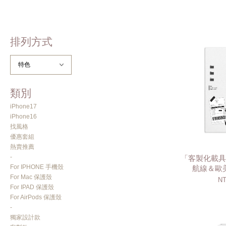
排列方式
類別
iPhone17
iPhone16
找風格
優惠套組
熱賣推薦
-
「客製化載具
For IPHONE 手機殼
航線＆歐美
For Mac 保護殼
NT
For IPAD 保護殼
For AirPods 保護殼
-
獨家設計款