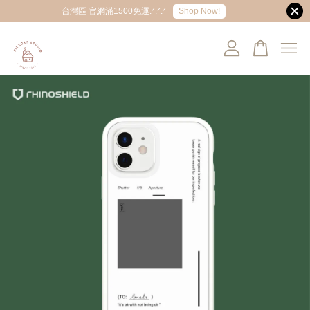
Shop Now!
台灣區 官網滿1500免運.ᐟ.ᐟ.ᐟ
您的購物車目前還是空的。
繼續購物