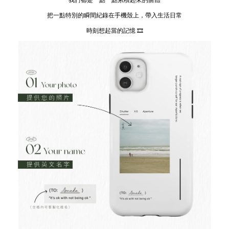
我們都是一點一點累積起來的個體
把一點特別的瞬間紀錄在手機殼上，帶入生活日常
時刻想起當的記憶 🎞
「獨家設計款」設
「獨家設計款」設計師
「獨家設計款」設計師
系列｜小眾法式 me
系列｜簡約文字 Life
系列｜簡約文字
vacances法式假期 
goes on - 滴膠支架
bouquet - 滴膠支架
膠支架
-
NT$ 189.00
-
+
-
+
NT$ 189.00
NT$ 189.00
NT$ 199.00
NT$ 199.00
NT$ 199.00
加入購物車
加購優惠｜擦拭布