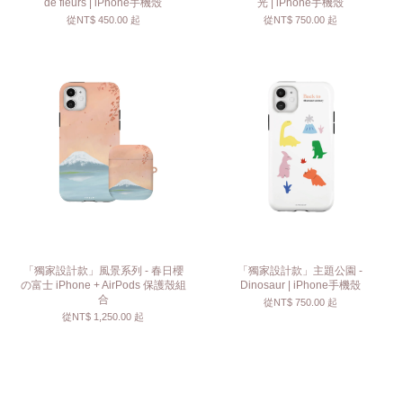
de fleurs | iPhone手機殼
光 | iPhone手機殼
從
NT$ 450.00
起
從
NT$ 750.00
起
「獨家設計款」風景系列 - 春日櫻
「獨家設計款」主題公園 -
の富士 iPhone + AirPods 保護殼組
Dinosaur | iPhone手機殼
合
從
NT$ 750.00
起
從
NT$ 1,250.00
起