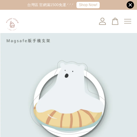
Shop Now!
台灣區 官網滿1500免運.ᐟ.ᐟ.ᐟ
您的購物車目前還是空的。
繼續購物