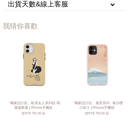
出貨天數&線上客服
我猜你喜歡
「獨家設計款」歐美名人系列款-瑪
「獨家設計款」風景系列 - 春日櫻
麗蓮夢露 | iPhone手機殼
の富士 | iPhone手機殼
從
NT$ 750.00
起
從
NT$ 750.00
起