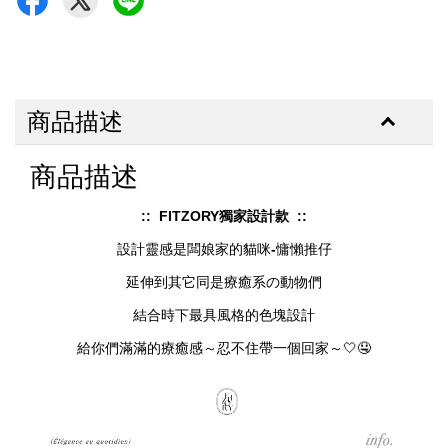
商品描述
商品描述
:: FITZORY獨家設計款 ::
設計靈感是闆娘家的貓咪
-
慵懶推仔
延伸到其它同是療癒系の動物們
結合時下最具風格的色塊設計
給你們滿滿的療癒感～忍不住帶一個回家～🤍🤤