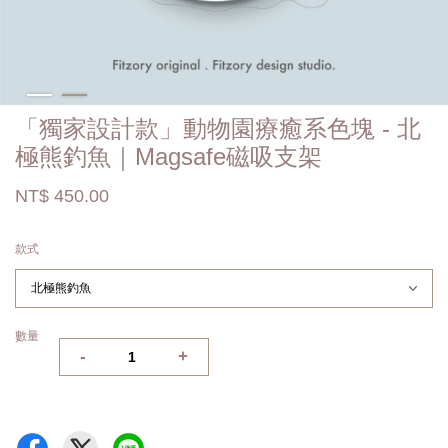
「獨家設計款」動物園療癒系色塊 - 北
極熊釣魚｜Magsafe磁吸支架
NT$ 450.00
款式
數量
-
+