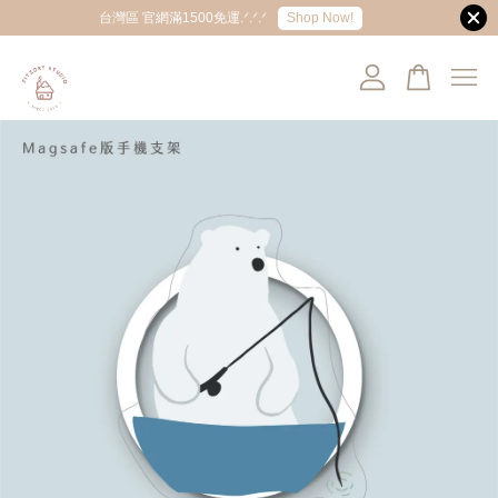
Shop Now!
台灣區 官網滿1500免運.ᐟ.ᐟ.ᐟ
您的購物車目前還是空的。
繼續購物