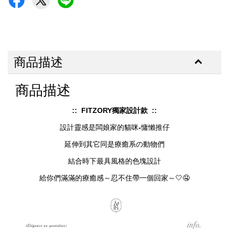
商品描述
商品描述
:: FITZORY獨家設計款 ::
設計靈感是闆娘家的貓咪
-
慵懶推仔
延伸到其它同是療癒系の動物們
結合時下最具風格的色塊設計
給你們滿滿的療癒感～忍不住帶一個回家～🤍🤤