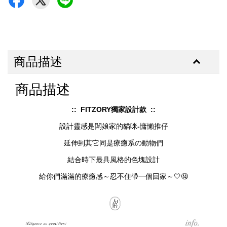
商品描述
商品描述
:: FITZORY獨家設計款 ::
設計靈感是闆娘家的貓咪
-
慵懶推仔
延伸到其它同是療癒系の動物們
結合時下最具風格的色塊設計
給你們滿滿的療癒感～忍不住帶一個回家～🤍🤤