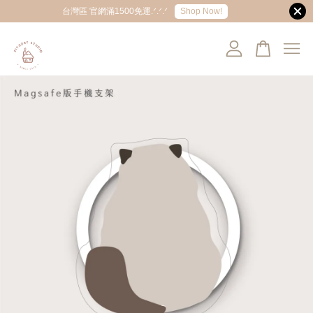
Shop Now!
台灣區 官網滿1500免運.ᐟ.ᐟ.ᐟ
您的購物車目前還是空的。
繼續購物