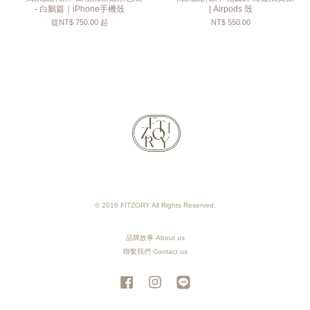
- 白鵝篇｜iPhone手機殼
| Airpods 殼
從
NT$ 750.00
起
NT$ 550.00
© 2016 FITZORY All Rights Reserved.
品牌故事 About us
聯繫我們 Contact us
Facebook
Instagram
Line