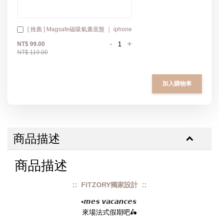
[ 推薦 ] Magsafe磁吸氣囊底盤 ｜ iphone
-
+
NT$ 99.00
NT$ 119.00
加入購物車
商品描述
商品描述
:: FITZORY獨家設計 ::
▪𝙢𝙚𝙨 𝙫𝙖𝙘𝙖𝙣𝙘𝙚𝙨 
來場法式假期吧🛵