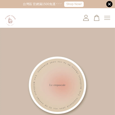
Shop Now!
台灣區 官網滿1500免運.ᐟ.ᐟ.ᐟ
您的購物車目前還是空的。
繼續購物