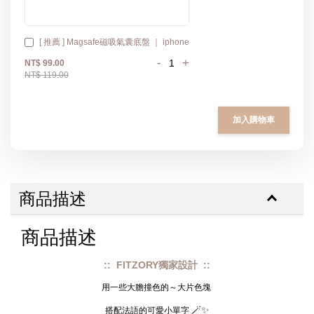
[ 推薦 ] Magsafe磁吸氣囊底盤 ｜ iphone
-
+
NT$ 99.00
NT$ 119.00
加入購物車
商品描述
商品描述
:: FITZORY獨家設計 ::
用一些大膽撞色的～大片色塊
🪄✨
搭配法語的可愛小單字