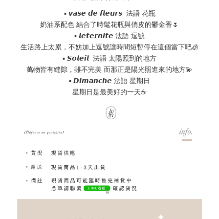
▪ 𝙫𝙖𝙨𝙚 𝙙𝙚 𝙛𝙡𝙚𝙪𝙧𝙨  
法語 花瓶
奶油系配色 結合了時髦花瓶與俏皮的鬱金香🌷
▪ 𝙡𝙚𝙩𝙚𝙧𝙣𝙞𝙩𝙚 
法語 逗號
生活路上太累，不妨加上逗號讓時間短暫停在這個當下吧🧊
▪ 𝙎𝙤𝙡𝙚𝙞𝙡  
法語 太陽照到的地方
萬物皆有縫隙，雖不完美 而那正是陽光照進來的地方💫
▪ 𝘿𝙞𝙢𝙖𝙣𝙘𝙝𝙚 
法語 星期日
星期日是最美好的一天☕️