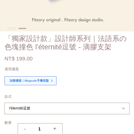
「獨家設計款」設計師系列｜法語系の
色塊撞色 l'éternité逗號 - 滴膠支架
NT$ 199.00
適用優惠
加購優惠｜Magsafe手機底盤
款式
數量
-
+