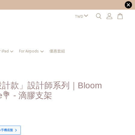
r iPad
For Airpods
優惠套組
計款」設計師系列｜Bloom
e💐 - 滴膠支架
fe手機底盤