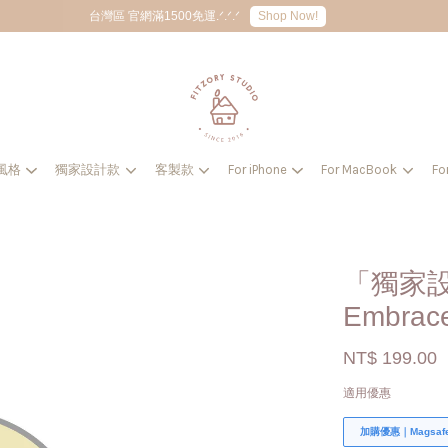
Shop Now!
台灣區 官網滿1500免運.ᐟ.ᐟ.ᐟ
風格
獨家設計款
客製款
For iPhone
For MacBook
Fo
您的購物車目前還是空的。
繼續購物
「獨家設
Embrac
NT$ 199.00
適用優惠
加購優惠｜Magsa