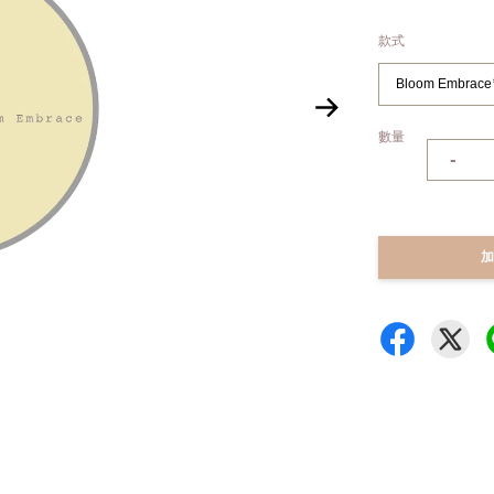
款式
數量
-
加