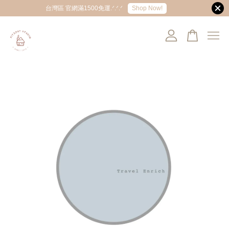
Shop Now!
台灣區 官網滿1500免運.ᐟ.ᐟ.ᐟ
您的購物車目前還是空的。
繼續購物