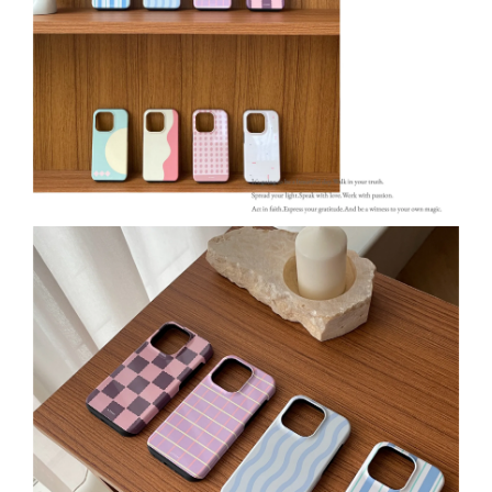
「FITZORY原創」麂皮絨擦拭布
-
+
NT$ 15.00
NT$ 35.00
加入購物車
加購優惠｜鋼化膜