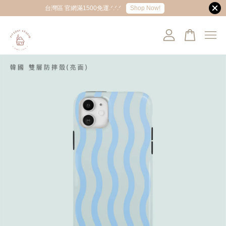
Shop Now!
台灣區 官網滿1500免運.ᐟ.ᐟ.ᐟ
您的購物車目前還是空的。
繼續購物