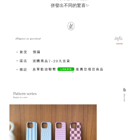
併發出不同的驚喜✨
「獨家設計款」設
「獨家設計款」設計師
「獨家設計款」設計師
系列｜小眾法式 me
系列｜簡約文字 Life
系列｜簡約文字
vacances法式假期 
goes on - 滴膠支架
bouquet - 滴膠支架
膠支架
-
NT$ 189.00
-
+
-
+
NT$ 189.00
NT$ 189.00
NT$ 199.00
NT$ 199.00
NT$ 199.00
加入購物車
加購優惠｜擦拭布