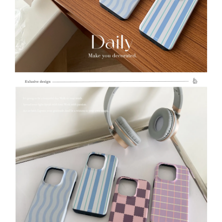
瀏覽全部
[ 推薦 ] 防窺2.5D全屏 ｜
[ 推薦 ] 9D頂級鑽石全屏 ｜
iphone玻璃鋼化膜
iphone玻璃鋼化膜
-
+
-
+
NT$ 132.05
NT$ 189.05
NT$ 139.00
NT$ 199.00
加入購物車