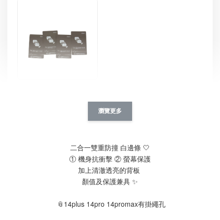
[ 推薦 ] 防磁貼片 ｜ iphone
-
+
NT$ 39.00
瀏覽更多
NT$ 49.00
加入購物車
二合一雙重防撞 白邊條 🤍
① 機身抗衝擊 ② 螢幕保護
加上清澈透亮的背板 
顏值及保護兼具 ✨
加購優惠｜設計師系列 滴膠支架
 📎14plus 14pro 14promax有掛繩孔
瀏覽全部