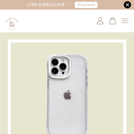
Shop Now!
台灣區 官網滿1500免運.ᐟ.ᐟ.ᐟ
您的購物車目前還是空的。
繼續購物