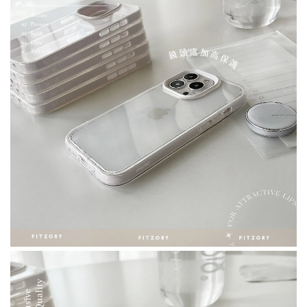
加購優惠｜鋼化膜
瀏覽全部
[ 推薦 ] 防窺2.5D全屏 ｜
[ 推薦 ] 9D頂級鑽石全屏 ｜
iphone玻璃鋼化膜
iphone玻璃鋼化膜
-
+
-
+
NT$ 132.05
NT$ 189.05
NT$ 139.00
NT$ 199.00