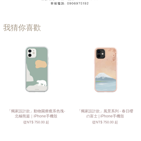
我猜你喜歡
「獨家設計款」動物園療癒系色塊-
「獨家設計款」風景系列 - 春日櫻
北極熊篇｜iPhone手機殼
の富士 | iPhone手機殼
從
NT$ 750.00
起
從
NT$ 750.00
起