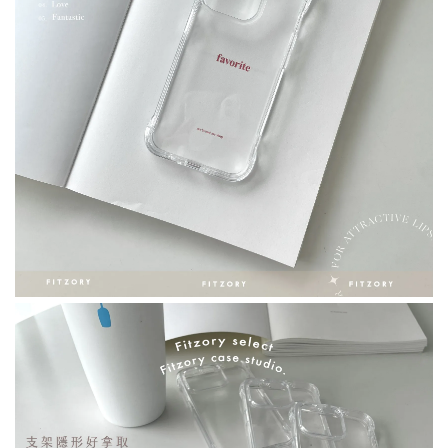
「FITZORY原創」麂皮絨擦拭布
-
+
NT$ 15.00
NT$ 35.00
加入購物車
加購優惠｜鋼化膜
瀏覽全部