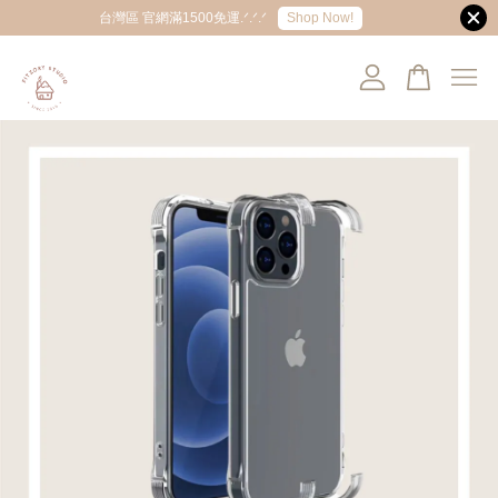
Shop Now!
台灣區 官網滿1500免運.ᐟ.ᐟ.ᐟ
您的購物車目前還是空的。
繼續購物