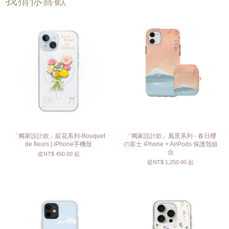
我猜你喜歡
「獨家設計款」綻花系列-Bouquet
「獨家設計款」風景系列 - 春日櫻
de fleurs | iPhone手機殼
の富士 iPhone + AirPods 保護殼組
合
從
NT$ 450.00
起
從
NT$ 1,250.00
起