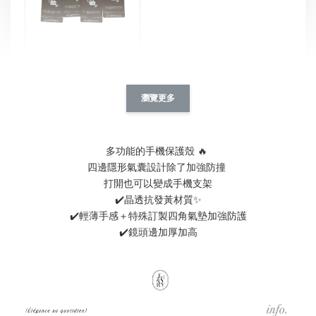
[ 推薦 ] 防磁貼片 ｜ iphone
-
+
NT$ 39.00
瀏覽更多
NT$ 49.00
加入購物車
多功能的手機保護殼 🔥 
四邊隱形氣囊設計除了加強防撞 
打開也可以變成手機支架
✔️晶透抗發黃材質✨
✔️輕薄手感＋特殊訂製四角氣墊加強防護
加購優惠｜設計師系列 滴膠支架
✔️鏡頭邊加厚加高
瀏覽全部