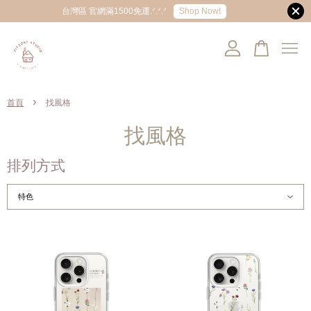
Shop Now!
台灣區 官網滿1500免運.ᐟ.ᐟ.ᐟ
您的購物車目前還是空的。
›
首頁
找風格
繼續購物
找風格
排列方式