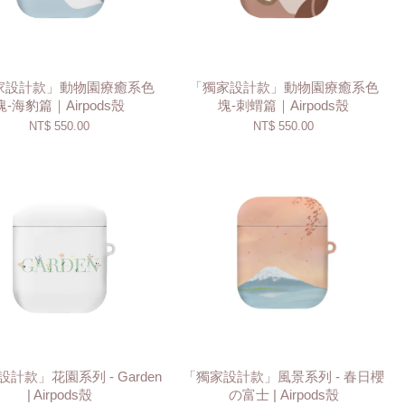
家設計款」動物園療癒系色
「獨家設計款」動物園療癒系色
塊-海豹篇｜Airpods殼
塊-刺蝟篇｜Airpods殼
NT$ 550.00
NT$ 550.00
計款」花園系列 - Garden
「獨家設計款」風景系列 - 春日櫻
| Airpods殼
の富士 | Airpods殼