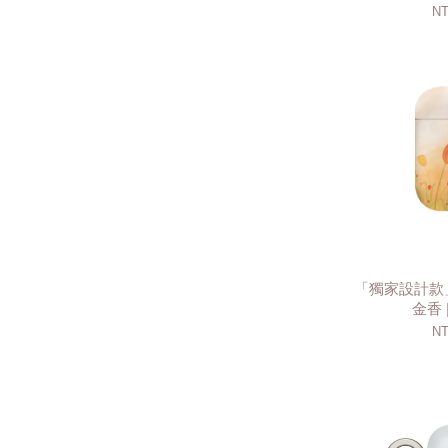
NT
「獨家設計款」
金香 |
NT