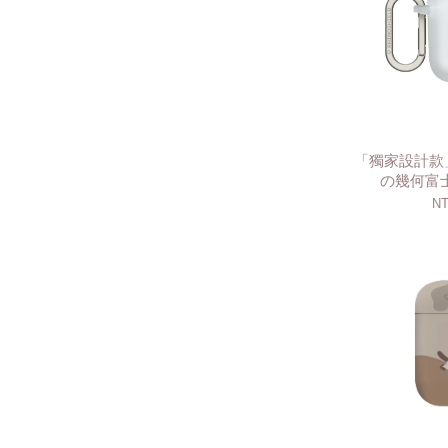
「獨家設計款」
の幾何富士
NT