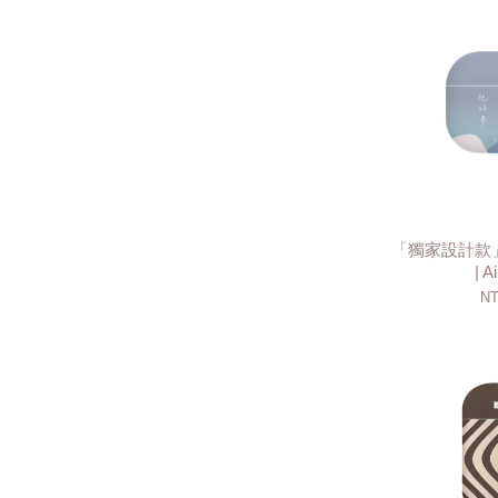
「獨家設計款」日
| A
NT