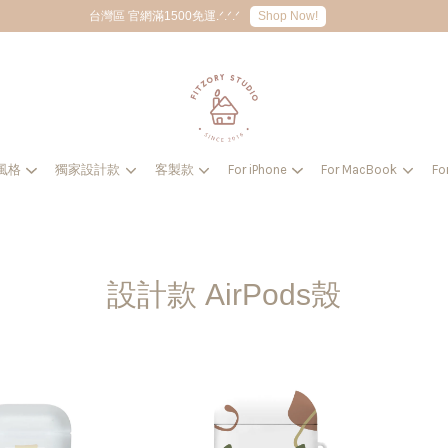
Shop Now!
台灣區 官網滿1500免運.ᐟ.ᐟ.ᐟ
風格
獨家設計款
客製款
For iPhone
For MacBook
Fo
您的購物車目前還是空的。
繼續購物
設計款 AirPods殼