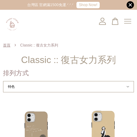
Shop Now!
台灣區 官網滿1500免運.ᐟ.ᐟ.ᐟ
您的購物車目前還是空的。
›
首頁
Classic :: 復古女力系列
繼續購物
Classic :: 復古女力系列
排列方式